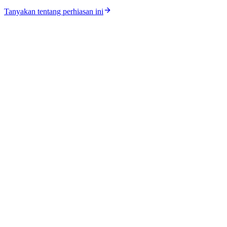
Tanyakan tentang perhiasan ini
Katalog
Koleksi
Workshop
Lokasi Toko
Harga Perak
Harga Emas
Tentang Kami
Kontak
Karir
Jurnal