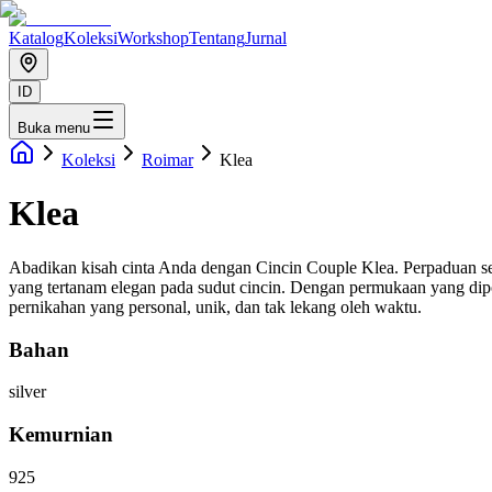
Katalog
Koleksi
Workshop
Tentang
Jurnal
ID
Buka menu
Koleksi
Roimar
Klea
Klea
Abadikan kisah cinta Anda dengan Cincin Couple Klea. Perpaduan sem
yang tertanam elegan pada sudut cincin. Dengan permukaan yang dip
pernikahan yang personal, unik, dan tak lekang oleh waktu.
Bahan
silver
Kemurnian
925