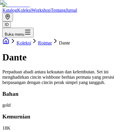
Katalog
Koleksi
Workshop
Tentang
Jurnal
ID
Buka menu
Koleksi
Roimar
Dante
Dante
Perpaduan abadi antara kekuatan dan kelembutan. Set ini
menghadirkan cincin wishbone berhias permata yang presisi
berpasangan dengan cincin perak simpel yang tangguh.
Bahan
gold
Kemurnian
18K