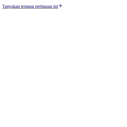
Tanyakan tentang perhiasan ini
Katalog
Koleksi
Workshop
Lokasi Toko
Harga Perak
Harga Emas
Tentang Kami
Kontak
Karir
Jurnal