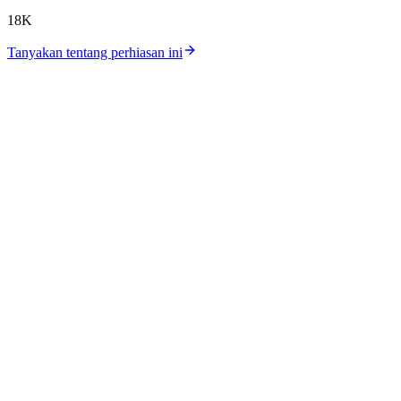
18K
Tanyakan tentang perhiasan ini
Katalog
Koleksi
Workshop
Lokasi Toko
Harga Perak
Harga Emas
Tentang Kami
Kontak
Karir
Jurnal