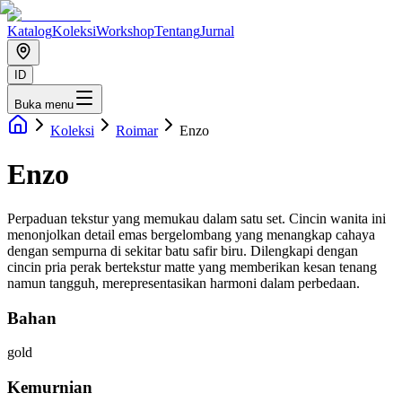
Katalog
Koleksi
Workshop
Tentang
Jurnal
ID
Buka menu
Koleksi
Roimar
Enzo
Enzo
Perpaduan tekstur yang memukau dalam satu set. Cincin wanita ini
menonjolkan detail emas bergelombang yang menangkap cahaya
dengan sempurna di sekitar batu safir biru. Dilengkapi dengan
cincin pria perak bertekstur matte yang memberikan kesan tenang
namun tangguh, merepresentasikan harmoni dalam perbedaan.
Bahan
gold
Kemurnian