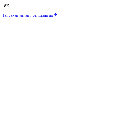
18K
Tanyakan tentang perhiasan ini
Katalog
Koleksi
Workshop
Lokasi Toko
Harga Perak
Harga Emas
Tentang Kami
Kontak
Karir
Jurnal