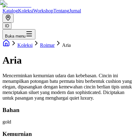
Katalog
Koleksi
Workshop
Tentang
Jurnal
ID
Buka menu
Koleksi
Roimar
Aria
Aria
Mencerminkan kemurnian udara dan kebebasan. Cincin ini
menampilkan potongan batu permata biru berbentuk cushion yang
elegan, dipasangkan dengan kemewahan cincin berlian tipis untuk
menciptakan siluet yang modern dan sophisticated. Diciptakan
untuk pasangan yang menghargai quiet luxury.
Bahan
gold
Kemurnian