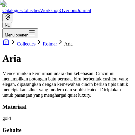
Catalogus
Collecties
Workshop
Over ons
Journal
NL
Menu openen
Collecties
Roimar
Aria
Aria
Mencerminkan kemurnian udara dan kebebasan. Cincin ini
menampilkan potongan batu permata biru berbentuk cushion yang
elegan, dipasangkan dengan kemewahan cincin berlian tipis untuk
menciptakan siluet yang modern dan sophisticated. Diciptakan
untuk pasangan yang menghargai quiet luxury.
Materiaal
gold
Gehalte