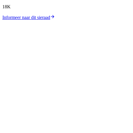
18K
Informeer naar dit sieraad
Catalogus
Collecties
Workshop
Winkellocatie
Zilverprijs
Goudprijs
Over ons
Contact
Carrières
Journal