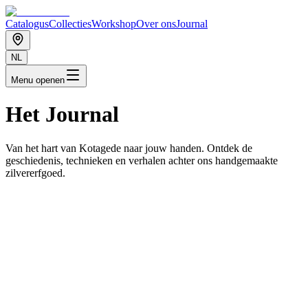
Catalogus
Collecties
Workshop
Over ons
Journal
NL
Menu openen
Het Journal
Van het hart van Kotagede naar jouw handen. Ontdek de
geschiedenis, technieken en verhalen achter ons handgemaakte
zilvererfgoed.
June 8, 2026
Kotagede is More Than Just a Silver Culture 02
Learn about the legacy of the 16th-century Mataram Palace in
Kampung Dalem, Kotagede, including the ancient sites of Watu
Gilang, Watu Gatheng, and Watu Genthong.