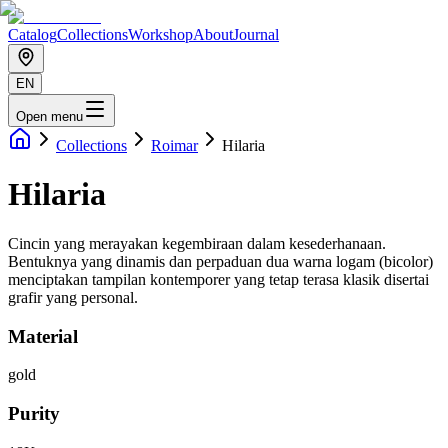
Catalog
Collections
Workshop
About
Journal
EN
Open menu
Collections
Roimar
Hilaria
Hilaria
Cincin yang merayakan kegembiraan dalam kesederhanaan.
Bentuknya yang dinamis dan perpaduan dua warna logam (bicolor)
menciptakan tampilan kontemporer yang tetap terasa klasik disertai
grafir yang personal.
Material
gold
Purity