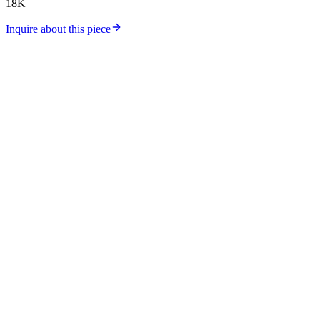
18K
Inquire about this piece
Catalog
Collections
Workshop
Store Location
Silver Price
Gold Price
About Us
Contact
Careers
Journal